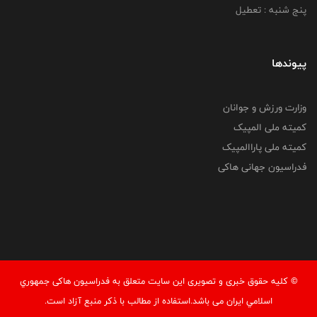
پنج شنبه : تعطیل
پیوندها
وزارت ورزش و جوانان
کمیته ملی المپیک
کمیته ملی پاراالمپیک
فدراسیون جهانی هاکی
© کليه حقوق خبری و تصويری اين سايت متعلق به فدراسيون هاکی جمهوري
اسلامي ايران می باشد.استفاده از مطالب با ذكر منبع آزاد است.