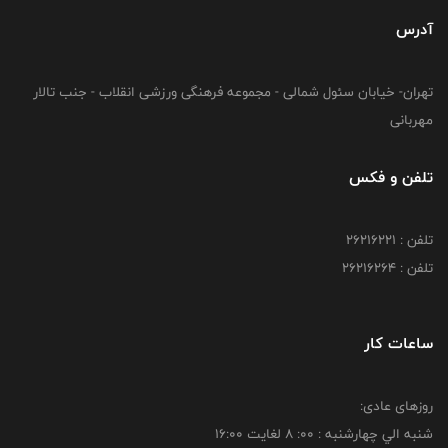
آدرس
تهران- خیابان سئول شمالی - مجموعه فرهنگی ورزشی انقلاب - جنب تالار
مهربانی
تلفن و فکس
تلفن : 26216221
تلفن : 26216264
ساعات کار
روزهای عادی:
شنبه الي چهارشنبه : 00: 8 لغايت 16:00