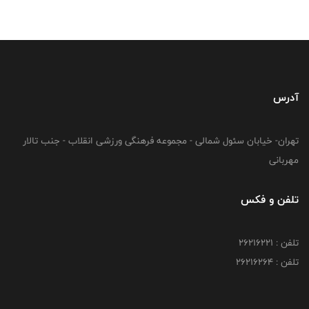
آدرس
تهران- خیابان سئول شمالی - مجموعه فرهنگی ورزشی انقلاب - جنب تالار
مهربانی
تلفن و فکس
تلفن : 26216221
تلفن : 26216264