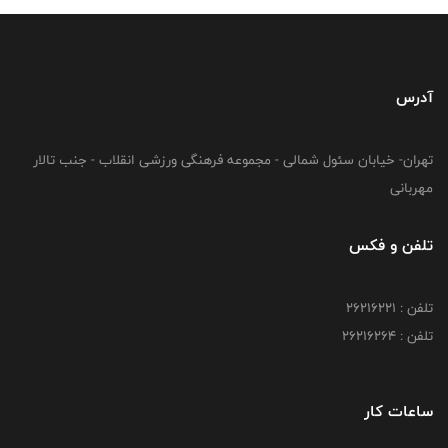
آدرس
تهران- خیابان سئول شمالی - مجموعه فرهنگی ورزشی انقلاب - جنب تالار
مهربانی
تلفن و فکس
تلفن : 26216221
تلفن : 26216264
ساعات کار