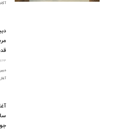
آکاد
دبی
مرب
قدی
9/24
دبیر
آغاز
سال
جوا