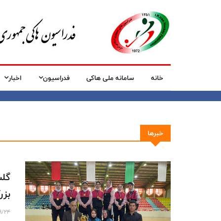
خانه
سامانه ملی هاکی
فدراسیون
اخبار
خبرها
گلس
بزر
9/24