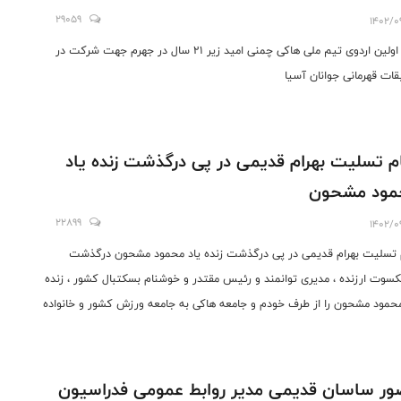
29059
1402/0
آغاز اولین اردوی تیم ملی هاکی چمنی امید زیر ۲۱ سال در جهرم جهت شرکت در
قات قهرمانی جوانان آسیا
ام تسلیت بهرام قدیمی در پی درگذشت زنده یاد
مود مشحون
22899
1402/0
م تسلیت بهرام قدیمی در پی درگذشت زنده یاد محمود مشحون درگذشت
سوت ارزنده ، مدیری توانمند و رئیس مقتدر و خوشنام بسکتبال کشور ، زنده
محمود مشحون را از طرف خودم و جامعه هاکی به جامعه ورزش کشور و خانواده
بال تسلیت عرض میکنم و برای آن مرحوم مغفور از درگاه پروردگار عالمیان
آمرزش و آرامش ابدی دارم. بهرام قدیمی - رئیس فدراسیون هاکی جمهوری
می ایران
ر ساسان قدیمی مدیر روابط عمومی فدراسیون