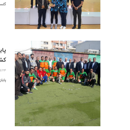
گلست
پای
کشو
9/24
پایا