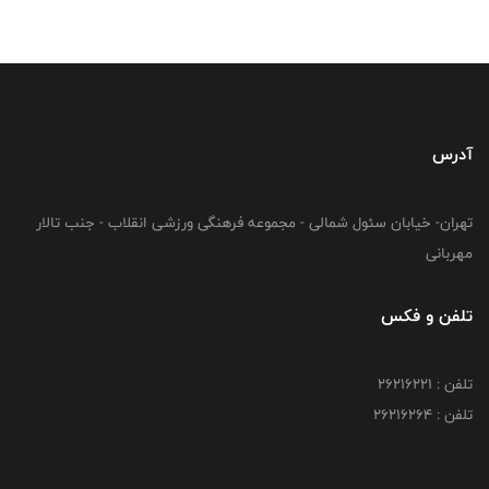
آدرس
تهران- خیابان سئول شمالی - مجموعه فرهنگی ورزشی انقلاب - جنب تالار
مهربانی
تلفن و فکس
تلفن : 26216221
تلفن : 26216264