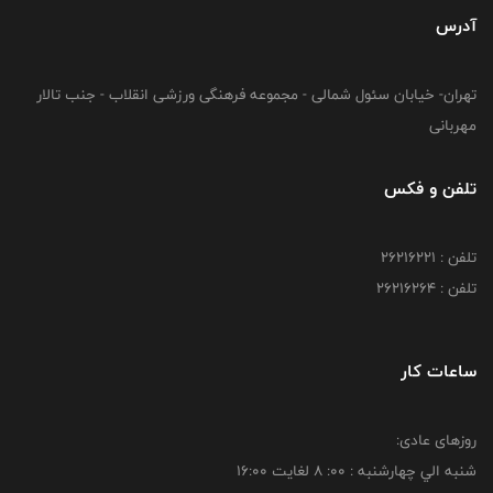
آدرس
تهران- خیابان سئول شمالی - مجموعه فرهنگی ورزشی انقلاب - جنب تالار
مهربانی
تلفن و فکس
تلفن : 26216221
تلفن : 26216264
ساعات کار
روزهای عادی:
شنبه الي چهارشنبه : 00: 8 لغايت 16:00