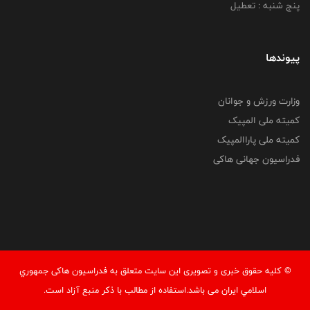
پنج شنبه : تعطیل
پیوندها
وزارت ورزش و جوانان
کمیته ملی المپیک
کمیته ملی پاراالمپیک
فدراسیون جهانی هاکی
© کليه حقوق خبری و تصويری اين سايت متعلق به فدراسيون هاکی جمهوري
اسلامي ايران می باشد.استفاده از مطالب با ذكر منبع آزاد است.