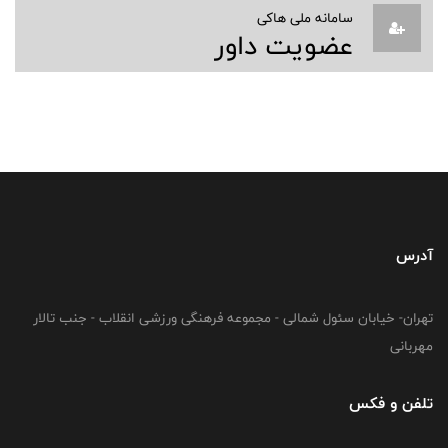
سامانه ملی هاکی
عضویت داور
آدرس
تهران- خیابان سئول شمالی - مجموعه فرهنگی ورزشی انقلاب - جنب تالار
مهربانی
تلفن و فکس