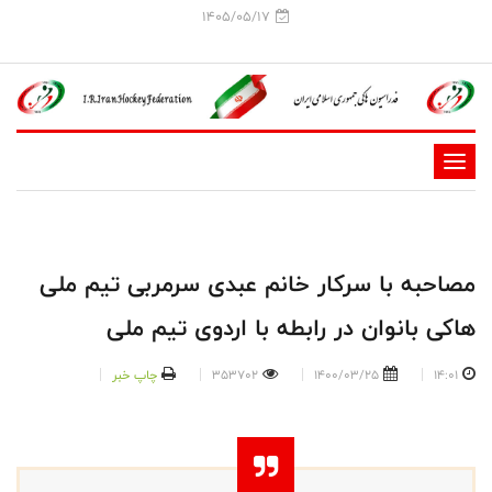
1405/05/17
-
-
-
-
مصاحبه با سرکار خانم عبدی سرمربی تیم ملی
-
هاکی بانوان در رابطه با اردوی تیم ملی
-
14:01
1400/03/25
353702
چاپ خبر