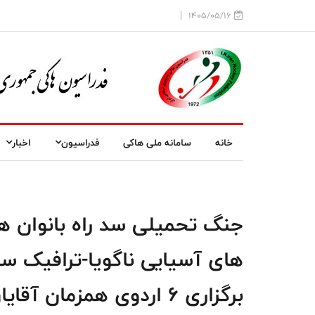
1405/05/16
خانه
سامانه ملی هاکی
فدراسیون
اخبار
جنگ تحمیلی سد راه بانوان ه
های آسیایی ناگویا-ترافیک س
برگزاری ۶ اردوی همزمان آقایان و بانوان