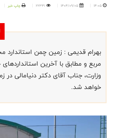
14:05
1404/09/05
22341
چاپ خبر
مربع و مطابق با آخرین استانداردهای
وزارت، جناب آقای دکتر دنیامالی در زم
خواهد شد.