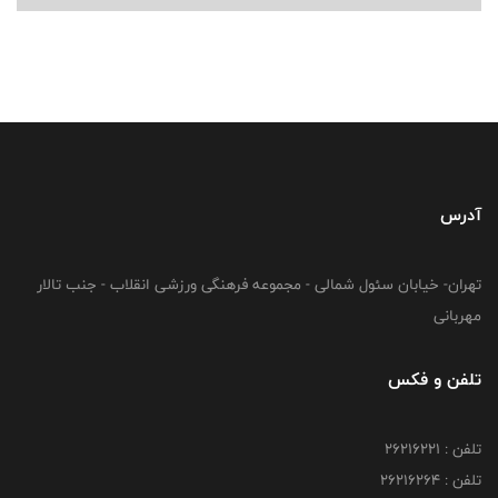
آدرس
تهران- خیابان سئول شمالی - مجموعه فرهنگی ورزشی انقلاب - جنب تالار
مهربانی
تلفن و فکس
تلفن : 26216221
تلفن : 26216264