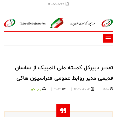
1405/05/17
-
-
-
-
تقدیر دبیرکل کمیته ملی المپیک از ساسان
-
قدیمی مدیر روابط عمومی فدراسیون هاکی
-
15:18
1404/03/04
6056
چاپ خبر