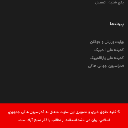
پنج شنبه : تعطیل
پیوندها
وزارت ورزش و جوانان
کمیته ملی المپیک
کمیته ملی پاراالمپیک
فدراسیون جهانی هاکی
© کليه حقوق خبری و تصويری اين سايت متعلق به فدراسيون هاکی جمهوري
اسلامي ايران می باشد.استفاده از مطالب با ذكر منبع آزاد است.