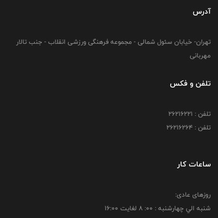
آدرس
تهران- خیابان سئول شمالی - مجموعه فرهنگی ورزشی انقلاب - جنب تالار
مهربانی
تلفن و فکس
تلفن : 26216221
تلفن : 26216264
ساعات کار
روزهای عادی:
شنبه الي چهارشنبه : 00: 8 لغايت 16:00