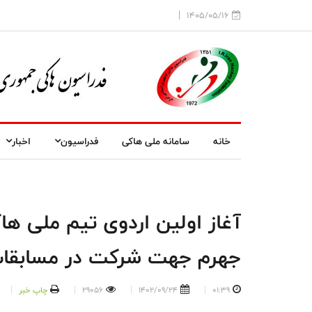
1405/05/16
خانه
سامانه ملی هاکی
فدراسیون
اخبار
جهرم جهت شرکت در مسابقات 
01:39
1402/09/24
29056
چاپ خبر