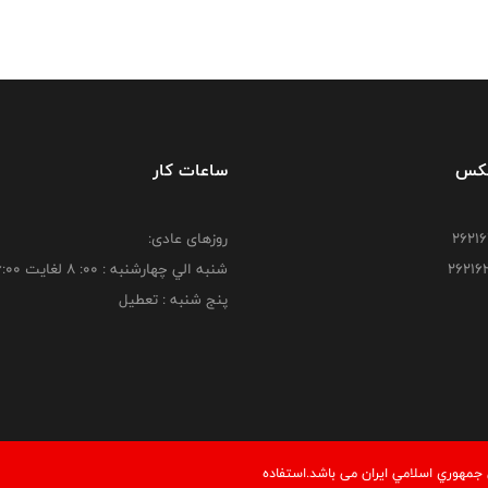
فکس
ساعات کار
روزهای عادی:
شنبه الي چهارشنبه : 00: 8 لغايت 16:00
پنج شنبه : تعطیل
مهوري اسلامي ايران می باشد.استفاده