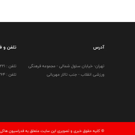
آدرس
تلفن و 
تهران- خیابان سئول شمالی - مجموعه فرهنگی
تلفن : 26216221
ورزشی انقلاب - جنب تالار مهربانی
تلفن : 26216264
© کليه حقوق خبری و تصويری اين سايت متعلق به فدراسيون هاکی ج