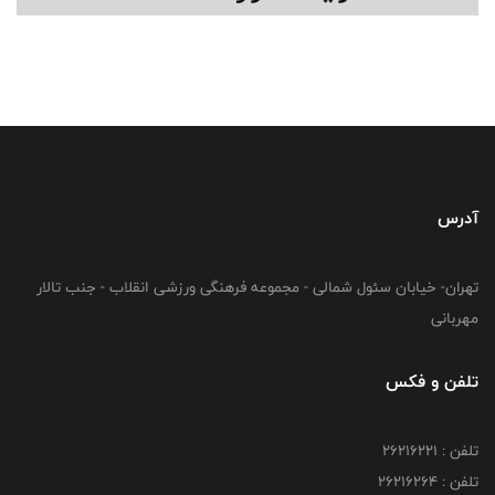
آدرس
تهران- خیابان سئول شمالی - مجموعه فرهنگی ورزشی انقلاب - جنب تالار
مهربانی
تلفن و فکس
تلفن : 26216221
تلفن : 26216264