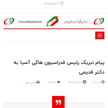
1405/05/17
-
-
-
-
پیام تبریک رئیس فدراسیون هاکی آسیا به
-
دکتر قدیمی
-
20:02
1402/02/04
227861
چاپ خبر