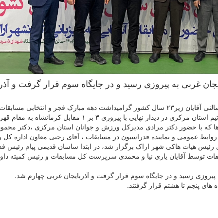
 تیم سمنان ۴ بر ۲ مقابل آذربایجان غربی به پیروزی رسید و در جایگاه سوم قرار گرفت و آ
به گزارش روابط عمومی فدراسیون هاکی، مسابقات هاکی سالنی آقایان زیر۲۳ سال کشور گرامیداشت دهه مبارک فجر و انتخابی 
، با برگزاری دیدار نهایی و رده بندی در اراک به پایان رسید و تیم استان مرکزی در دیدار نهایی با پیروزی ۳ بر ۱ مقابل کرما
ها که با حضور دکتر مرادی مدیرکل ورزش و جوانان استان مرکزی ،دکتر محمو
ابط عمومی و نماینده فدراسیون در مسابقات ، آقای رجبی معاون اداره کل
ی رئیس هیات هاکی شهر اراک برگزار شد، در ابتدا ساسان قدیمی پیام رئیس ف
ات توسط آقایان یاری نیا و محمدی سرپرست کل مسابقات و رئیس کمیته داورا
ه های پنجم تا هشتم قرار گرفتند.